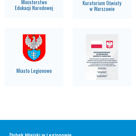
Ministerstwo
Kuratorium Oświaty
Edukacji Narodowej
w Warszawie
Miasto Legionowo
Stopka
Adres
szkoły,
kontakt
Żłobek Miejski w Legionowie