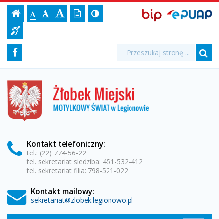
Strona
Ustawienia
BIP,
Czcionka,
Strona
-
Wersja
Kontrast
-
Biuletyn
-
EPUAP
jej
Czcionka
Informacji
główna
strony
tekstowa
ePUAP
Czcionka
(włącz/wyłącz)
główna
Czcionka
Informacja
rozmiar
standardowa
Publicznej
powiększona
duża
na
dla
-
Media
Wyszukiwarka
stronie:
Wyszukiwana
Formularz
Facebook
niesłyszących
fraza:
Żłobek
Szu
społecznościowe
wyszukiwania
Miejski
Żłobek
Miejski
w
w
Legionowie
Legionowie
Kontakt
telefoniczny
:
tel.: (22) 774-56-22
tel. sekretariat siedziba: 451-532-412
tel. sekretariat filia: 798-521-022
Kontakt mailowy:
sekretariat@zlobek.legionowo.pl