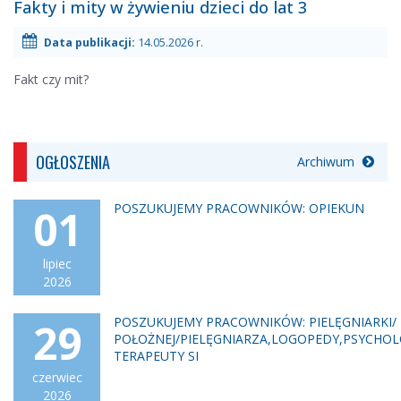
14.05.2026
Fakty i mity w żywieniu dzieci do lat 3
r.
-
Data publikacji:
14.05.2026 r.
Fakt czy mit?
OGŁOSZENIA
Archiwum
POSZUKUJEMY PRACOWNIKÓW: OPIEKUN
01
lipiec
2026
POSZUKUJEMY PRACOWNIKÓW: PIELĘGNIARKI/
29
POŁOŻNEJ/PIELĘGNIARZA,LOGOPEDY,PSYCHOL
TERAPEUTY SI
czerwiec
2026