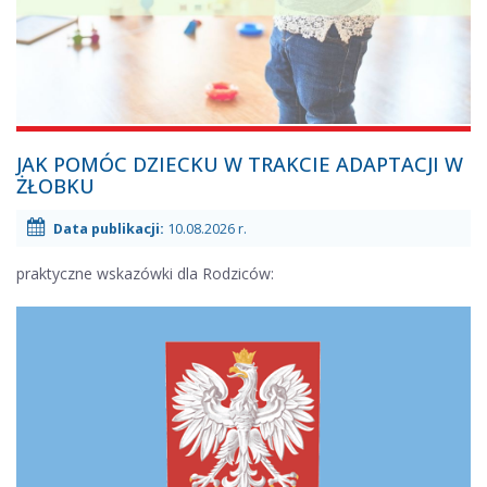
10.08.2026
JAK POMÓC DZIECKU W TRAKCIE ADAPTACJI W
r.
ŻŁOBKU
-
Data publikacji:
10.08.2026 r.
praktyczne wskazówki dla Rodziców: