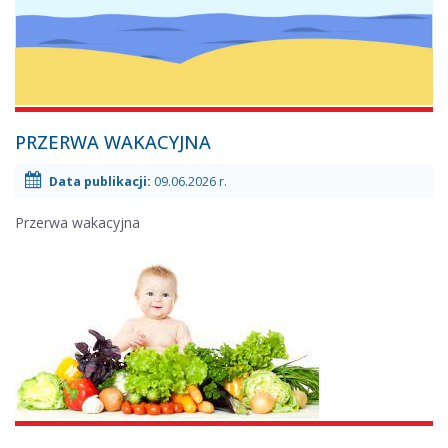
09.06.2026
PRZERWA WAKACYJNA
r.
-
Data publikacji:
09.06.2026 r.
Przerwa wakacyjna